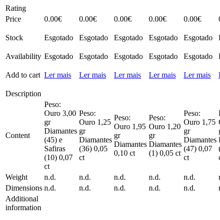
Rating
Price
0.00
€
0.00
€
0.00
€
0.00
€
0.00
€
Stock
Esgotado
Esgotado
Esgotado
Esgotado
Esgotado
Availability
Esgotado
Esgotado
Esgotado
Esgotado
Esgotado
Add to cart
Ler mais
Ler mais
Ler mais
Ler mais
Ler mais
Description
Peso:
Ouro 3,00
Peso:
Peso:
Peso:
Peso:
gr
Ouro 1,25
Ouro 1,75
Ouro 1,95
Ouro 1,20
Diamantes
gr
gr
Content
gr
gr
(45) e
Diamantes
Diamantes
Diamantes
Diamantes
Safiras
(36) 0,05
(47) 0,07
0,10 ct
(1) 0,05 ct
(10) 0,07
ct
ct
ct
Weight
n.d.
n.d.
n.d.
n.d.
n.d.
Dimensions
n.d.
n.d.
n.d.
n.d.
n.d.
Additional
information