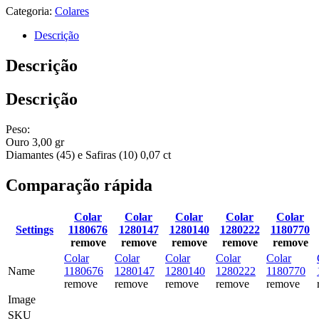
Categoria:
Colares
Descrição
Descrição
Descrição
Peso:
Ouro 3,00 gr
Diamantes (45) e Safiras (10) 0,07 ct
Comparação rápida
Colar
Colar
Colar
Colar
Colar
Settings
1180676
1280147
1280140
1280222
1180770
remove
remove
remove
remove
remove
Colar
Colar
Colar
Colar
Colar
Name
1180676
1280147
1280140
1280222
1180770
remove
remove
remove
remove
remove
Image
SKU