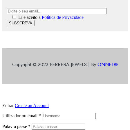
Li e aceito a
Política de Privacidade
SUBSCREVA
Copyright © 2023 FERRERA JEWELS | By
ONNET®
Entrar
Create an Account
Utilizador ou email
*
Palavra passe
*