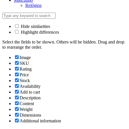
Masculino
Relógios
Hide similarities
Highlight differences
Select the fields to be shown. Others will be hidden. Drag and drop
to rearrange the order.
Image
SKU
Rating
Price
Stock
Availability
Add to cart
Description
Content
Weight
Dimensions
Additional information