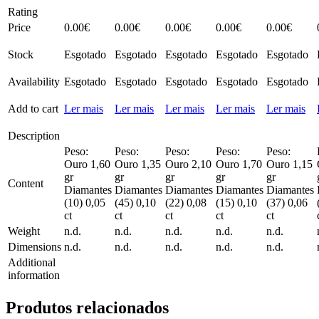
Rating
Price
0.00
€
0.00
€
0.00
€
0.00
€
0.00
€
Stock
Esgotado
Esgotado
Esgotado
Esgotado
Esgotado
Availability
Esgotado
Esgotado
Esgotado
Esgotado
Esgotado
Add to cart
Ler mais
Ler mais
Ler mais
Ler mais
Ler mais
Description
Peso:
Peso:
Peso:
Peso:
Peso:
Ouro 1,60
Ouro 1,35
Ouro 2,10
Ouro 1,70
Ouro 1,15
gr
gr
gr
gr
gr
Content
Diamantes
Diamantes
Diamantes
Diamantes
Diamantes
(10) 0,05
(45) 0,10
(22) 0,08
(15) 0,10
(37) 0,06
ct
ct
ct
ct
ct
Weight
n.d.
n.d.
n.d.
n.d.
n.d.
Dimensions
n.d.
n.d.
n.d.
n.d.
n.d.
Additional
information
Produtos relacionados