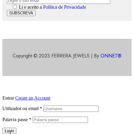
Li e aceito a
Política de Privacidade
SUBSCREVA
Copyright © 2023 FERRERA JEWELS | By
ONNET®
Entrar
Create an Account
Utilizador ou email
*
Palavra passe
*
Login