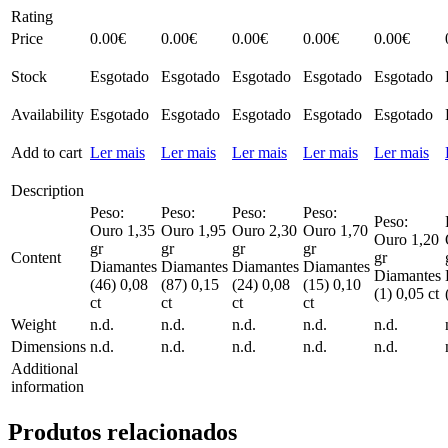
Rating
Price
0.00
€
0.00
€
0.00
€
0.00
€
0.00
€
Stock
Esgotado
Esgotado
Esgotado
Esgotado
Esgotado
Availability
Esgotado
Esgotado
Esgotado
Esgotado
Esgotado
Add to cart
Ler mais
Ler mais
Ler mais
Ler mais
Ler mais
Description
Peso:
Peso:
Peso:
Peso:
Peso:
Ouro 1,35
Ouro 1,95
Ouro 2,30
Ouro 1,70
Ouro 1,20
gr
gr
gr
gr
Content
gr
Diamantes
Diamantes
Diamantes
Diamantes
Diamantes
(46) 0,08
(87) 0,15
(24) 0,08
(15) 0,10
(1) 0,05 ct
ct
ct
ct
ct
Weight
n.d.
n.d.
n.d.
n.d.
n.d.
Dimensions
n.d.
n.d.
n.d.
n.d.
n.d.
Additional
information
Produtos relacionados