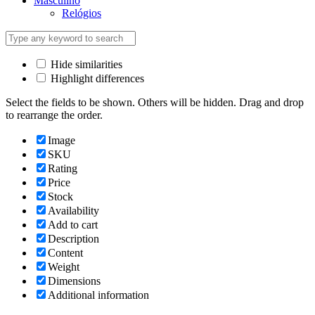
Masculino
Relógios
Hide similarities
Highlight differences
Select the fields to be shown. Others will be hidden. Drag and drop
to rearrange the order.
Image
SKU
Rating
Price
Stock
Availability
Add to cart
Description
Content
Weight
Dimensions
Additional information