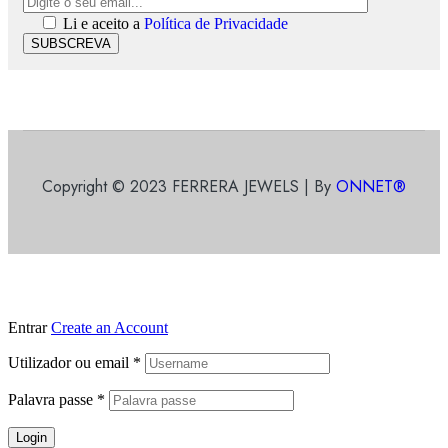
Li e aceito a
Política de Privacidade
SUBSCREVA
Copyright © 2023 FERRERA JEWELS | By
ONNET®
Entrar
Create an Account
Utilizador ou email
*
Palavra passe
*
Login