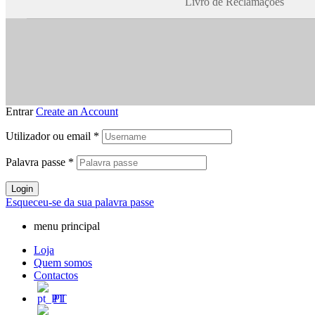
Livro de Reclamações
Entrar
Create an Account
Utilizador ou email
*
Palavra passe
*
Login
Esqueceu-se da sua palavra passe
menu principal
Loja
Quem somos
Contactos
PT