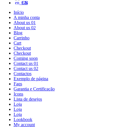
EN
Início
A minha conta
About us 01
About us 02
Blog
Carrinho
Cart
Checkout
Checkout
Coming soon
Contact us 01
Contact us 02
Contactos
Exemplo de página
Faqs
Garantia e Certificação
Icons
Lista de desejos
Loja
Loja
Loja
Lookbook
My account