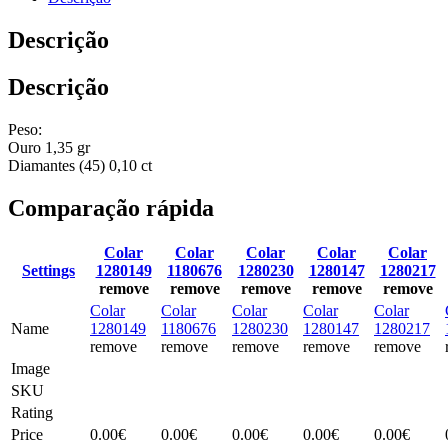
Descrição
Descrição
Peso:
Ouro 1,35 gr
Diamantes (45) 0,10 ct
Comparação rápida
Colar
Colar
Colar
Colar
Colar
Settings
1280149
1180676
1280230
1280147
1280217
remove
remove
remove
remove
remove
Colar
Colar
Colar
Colar
Colar
Name
1280149
1180676
1280230
1280147
1280217
remove
remove
remove
remove
remove
Image
SKU
Rating
Price
0.00
€
0.00
€
0.00
€
0.00
€
0.00
€