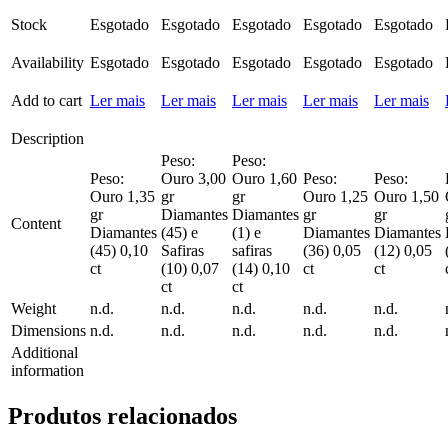
Stock
Esgotado
Esgotado
Esgotado
Esgotado
Esgotado
Availability
Esgotado
Esgotado
Esgotado
Esgotado
Esgotado
Add to cart
Ler mais
Ler mais
Ler mais
Ler mais
Ler mais
Description
Peso:
Peso:
Peso:
Ouro 3,00
Ouro 1,60
Peso:
Peso:
Ouro 1,35
gr
gr
Ouro 1,25
Ouro 1,50
gr
Diamantes
Diamantes
gr
gr
Content
Diamantes
(45) e
(1) e
Diamantes
Diamantes
(45) 0,10
Safiras
safiras
(36) 0,05
(12) 0,05
ct
(10) 0,07
(14) 0,10
ct
ct
ct
ct
Weight
n.d.
n.d.
n.d.
n.d.
n.d.
Dimensions
n.d.
n.d.
n.d.
n.d.
n.d.
Additional
information
Produtos relacionados