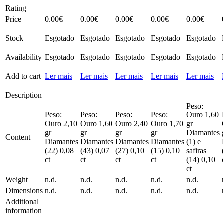
Rating
Price
0.00
€
0.00
€
0.00
€
0.00
€
0.00
€
Stock
Esgotado
Esgotado
Esgotado
Esgotado
Esgotado
Availability
Esgotado
Esgotado
Esgotado
Esgotado
Esgotado
Add to cart
Ler mais
Ler mais
Ler mais
Ler mais
Ler mais
Description
Peso:
Peso:
Peso:
Peso:
Peso:
Ouro 1,60
Ouro 2,10
Ouro 1,60
Ouro 2,40
Ouro 1,70
gr
gr
gr
gr
gr
Diamantes
Content
Diamantes
Diamantes
Diamantes
Diamantes
(1) e
(22) 0,08
(43) 0,07
(27) 0,10
(15) 0,10
safiras
ct
ct
ct
ct
(14) 0,10
ct
Weight
n.d.
n.d.
n.d.
n.d.
n.d.
Dimensions
n.d.
n.d.
n.d.
n.d.
n.d.
Additional
information