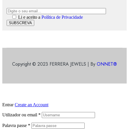
Li e aceito a
Política de Privacidade
SUBSCREVA
Copyright © 2023 FERRERA JEWELS | By
ONNET®
Entrar
Create an Account
Utilizador ou email
*
Palavra passe
*