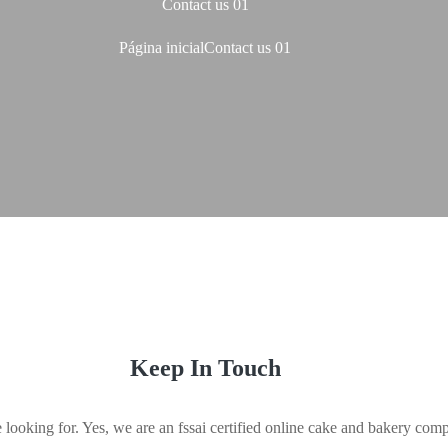
Contact us 01
Página inicial
Contact us 01
Keep In Touch
looking for. Yes, we are an fssai certified online cake and bakery comp