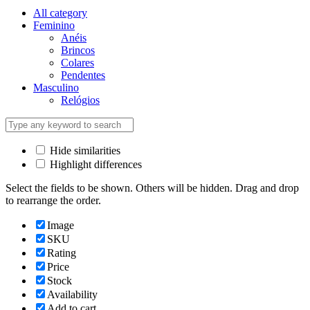
All category
Feminino
Anéis
Brincos
Colares
Pendentes
Masculino
Relógios
Hide similarities
Highlight differences
Select the fields to be shown. Others will be hidden. Drag and drop
to rearrange the order.
Image
SKU
Rating
Price
Stock
Availability
Add to cart