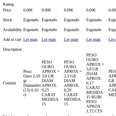
Rating
Price
0.00
€
0.00
€
0.00
€
0.00
€
0.00
Stock
Esgotado
Esgotado
Esgotado
Esgotado
Esg
Availability
Esgotado
Esgotado
Esgotado
Esgotado
Esg
Add to cart
Ler mais
Ler mais
Ler mais
Ler mais
Ler 
Description
PESO
OURO
PESO
PESO
APROX =
OURO
OURO
3,0 GR
Peso:
APROX =
APROX =
PE
DIAM
Ouro 2,10
3,0 GR
2,3 GR
APR
APROX.
gr
DIAM
DIAM
GR
Content
0,17
Diamantes
APROX.
APROX.
APR
CARAT
(13) 0,10
0,25
0,29
CA
MEDIDA
ct
CARAT
CARAT
MED
15 RUBI
MEDIDA
MEDIDA
PESO
15
15
APROX
1,72 CTS