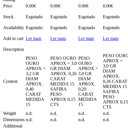
Price
0.00
€
0.00
€
0.00
€
0.00
€
Stock
Esgotado
Esgotado
Esgotado
Esgotado
Availability
Esgotado
Esgotado
Esgotado
Esgotado
Add to cart
Ler mais
Ler mais
Ler mais
Ler mais
Description
PESO OUR
PESO
PESO OURO
PESO
APROX =
OURO
APROX = 3,0
OURO
3,0 GR
APROX =
GR DIAM
APROX =
DIAM
3,2 GR
APROX. 0,26
3,0 GR
APROX.
DIAM
CARAT
DIAM
Content
0,26 CARAT
APROX.
MEDIDA 15
APROX.
MEDIDA 15
0,40
SAFIRA
0,20
SAFIRA
CARAT
PESO
CARAT
PESO
MEDIDA
APROX 0,15
MEDIDA
APROX 0,15
15
CTS
15
CTS
Weight
n.d.
n.d.
n.d.
n.d.
Dimensions
n.d.
n.d.
n.d.
n.d.
Additional