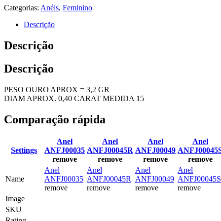
Categorias:
Anéis
,
Feminino
Descrição
Descrição
Descrição
PESO OURO APROX = 3,2 GR
DIAM APROX. 0,40 CARAT MEDIDA 15
Comparação rápida
Anel
Anel
Anel
Anel
Settings
ANFJ00035
ANFJ00045R
ANFJ00049
ANFJ00045
remove
remove
remove
remove
Anel
Anel
Anel
Anel
Name
ANFJ00035
ANFJ00045R
ANFJ00049
ANFJ00045S
remove
remove
remove
remove
Image
SKU
Rating