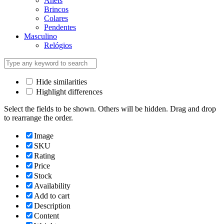
Anéis
Brincos
Colares
Pendentes
Masculino
Relógios
Hide similarities
Highlight differences
Select the fields to be shown. Others will be hidden. Drag and drop
to rearrange the order.
Image
SKU
Rating
Price
Stock
Availability
Add to cart
Description
Content