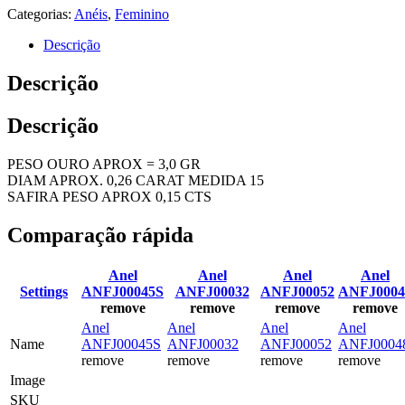
Categorias:
Anéis
,
Feminino
Descrição
Descrição
Descrição
PESO OURO APROX = 3,0 GR
DIAM APROX. 0,26 CARAT MEDIDA 15
SAFIRA PESO APROX 0,15 CTS
Comparação rápida
Anel
Anel
Anel
Anel
Settings
ANFJ00045S
ANFJ00032
ANFJ00052
ANFJ0004
remove
remove
remove
remove
Anel
Anel
Anel
Anel
Name
ANFJ00045S
ANFJ00032
ANFJ00052
ANFJ0004
remove
remove
remove
remove
Image
SKU