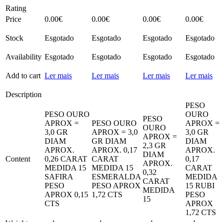
Rating
Price
0.00
€
0.00
€
0.00
€
0.00
€
Stock
Esgotado
Esgotado
Esgotado
Esgotado
Availability
Esgotado
Esgotado
Esgotado
Esgotado
Add to cart
Ler mais
Ler mais
Ler mais
Ler mais
Description
PESO
PESO OURO
OURO
PESO
APROX =
PESO OURO
APROX =
OURO
3,0 GR
APROX = 3,0
3,0 GR
APROX =
DIAM
GR DIAM
DIAM
2,3 GR
APROX.
APROX. 0,17
APROX.
DIAM
Content
0,26 CARAT
CARAT
0,17
APROX.
MEDIDA 15
MEDIDA 15
CARAT
0,32
SAFIRA
ESMERALDA
MEDIDA
CARAT
PESO
PESO APROX
15 RUBI
MEDIDA
APROX 0,15
1,72 CTS
PESO
15
CTS
APROX
1,72 CTS