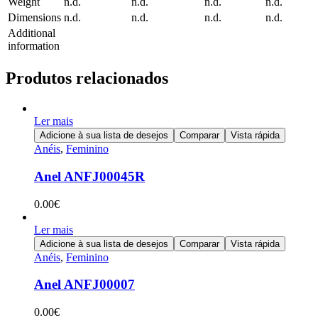
Weight
n.d.
n.d.
n.d.
n.d.
Dimensions
n.d.
n.d.
n.d.
n.d.
Additional
information
Produtos relacionados
Ler mais
Adicione à sua lista de desejos
Comparar
Vista rápida
Anéis
,
Feminino
Anel ANFJ00045R
0.00
€
Ler mais
Adicione à sua lista de desejos
Comparar
Vista rápida
Anéis
,
Feminino
Anel ANFJ00007
0.00
€