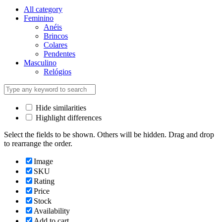
All category
Feminino
Anéis
Brincos
Colares
Pendentes
Masculino
Relógios
Hide similarities
Highlight differences
Select the fields to be shown. Others will be hidden. Drag and drop
to rearrange the order.
Image
SKU
Rating
Price
Stock
Availability
Add to cart