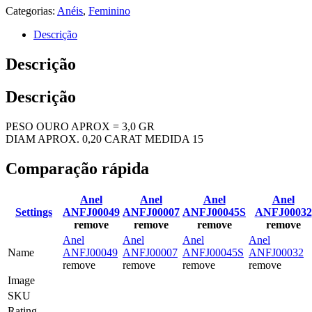
Categorias:
Anéis
,
Feminino
Descrição
Descrição
Descrição
PESO OURO APROX = 3,0 GR
DIAM APROX. 0,20 CARAT MEDIDA 15
Comparação rápida
Anel
Anel
Anel
Anel
Settings
ANFJ00049
ANFJ00007
ANFJ00045S
ANFJ00032
remove
remove
remove
remove
Anel
Anel
Anel
Anel
Name
ANFJ00049
ANFJ00007
ANFJ00045S
ANFJ00032
remove
remove
remove
remove
Image
SKU
Rating