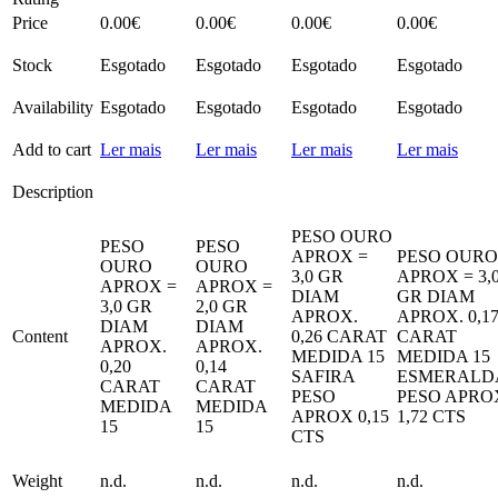
Price
0.00
€
0.00
€
0.00
€
0.00
€
Stock
Esgotado
Esgotado
Esgotado
Esgotado
Availability
Esgotado
Esgotado
Esgotado
Esgotado
Add to cart
Ler mais
Ler mais
Ler mais
Ler mais
Description
PESO OURO
PESO
PESO
APROX =
PESO OURO
OURO
OURO
3,0 GR
APROX = 3,
APROX =
APROX =
DIAM
GR DIAM
3,0 GR
2,0 GR
APROX.
APROX. 0,1
DIAM
DIAM
Content
0,26 CARAT
CARAT
APROX.
APROX.
MEDIDA 15
MEDIDA 15
0,20
0,14
SAFIRA
ESMERALD
CARAT
CARAT
PESO
PESO APRO
MEDIDA
MEDIDA
APROX 0,15
1,72 CTS
15
15
CTS
Weight
n.d.
n.d.
n.d.
n.d.