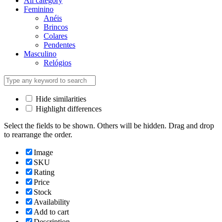
All category
Feminino
Anéis
Brincos
Colares
Pendentes
Masculino
Relógios
Hide similarities
Highlight differences
Select the fields to be shown. Others will be hidden. Drag and drop
to rearrange the order.
Image
SKU
Rating
Price
Stock
Availability
Add to cart
Description