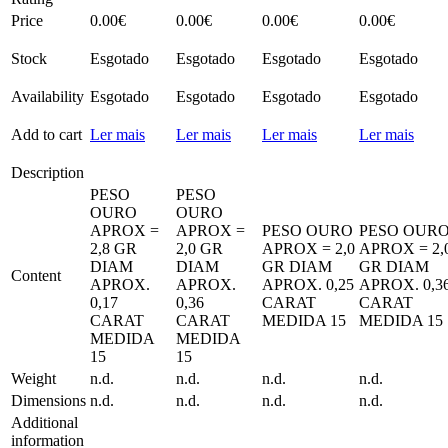
Price
0.00
€
0.00
€
0.00
€
0.00
€
Stock
Esgotado
Esgotado
Esgotado
Esgotado
Availability
Esgotado
Esgotado
Esgotado
Esgotado
Add to cart
Ler mais
Ler mais
Ler mais
Ler mais
Description
PESO
PESO
OURO
OURO
APROX =
APROX =
PESO OURO
PESO OUR
2,8 GR
2,0 GR
APROX = 2,0
APROX = 2,
DIAM
DIAM
GR DIAM
GR DIAM
Content
APROX.
APROX.
APROX. 0,25
APROX. 0,3
0,17
0,36
CARAT
CARAT
CARAT
CARAT
MEDIDA 15
MEDIDA 15
MEDIDA
MEDIDA
15
15
Weight
n.d.
n.d.
n.d.
n.d.
Dimensions
n.d.
n.d.
n.d.
n.d.
Additional
information