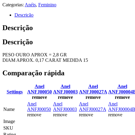
Categorias:
Anéis
,
Feminino
Descrição
Descrição
Descrição
PESO OURO APROX = 2,8 GR
DIAM APROX. 0,17 CARAT MEDIDA 15
Comparação rápida
Anel
Anel
Anel
Anel
Settings
ANFJ00050
ANFJ00003
ANFJ00027A
ANFJ00004
remove
remove
remove
remove
Anel
Anel
Anel
Anel
Name
ANFJ00050
ANFJ00003
ANFJ00027A
ANFJ00004
remove
remove
remove
remove
Image
SKU
Rating