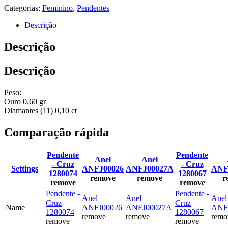
Categorias:
Feminino
,
Pendentes
Descrição
Descrição
Descrição
Peso:
Ouro 0,60 gr
Diamantes (11) 0,10 ct
Comparação rápida
Pendente
Pendente
Anel
Anel
- Cruz
- Cruz
Settings
ANFJ00026
ANFJ00027A
ANF
1280074
1280067
remove
remove
r
remove
remove
Pendente -
Pendente -
Anel
Anel
Anel
Cruz
Cruz
Name
ANFJ00026
ANFJ00027A
ANF
1280074
1280067
remove
remove
remo
remove
remove