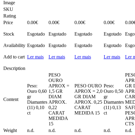
Image
SKU
Rating
Price
0.00
€
0.00
€
0.00
€
0.00
€
0.00
Stock
Esgotado
Esgotado
Esgotado
Esgotado
Esgo
Availability
Esgotado
Esgotado
Esgotado
Esgotado
Esgo
Add to cart
Ler mais
Ler mais
Ler mais
Ler mais
Ler 
Description
PESO
PES
OURO
APR
Peso:
APROX =
PESO OURO
Peso:
GR 
Ouro 0,60
1,5 GR
APROX = 2,0
Ouro 0,50
APR
gr
DIAM
GR DIAM
gr
CAR
Content
Diamantes
APROX.
APROX. 0,25
Diamantes
MED
(11) 0,10
0,22
CARAT
(11) 0,13
SAF
ct
CARAT
MEDIDA 15
ct
PES
MEDIDA
APR
15
CTS
Weight
n.d.
n.d.
n.d.
n.d.
n.d.