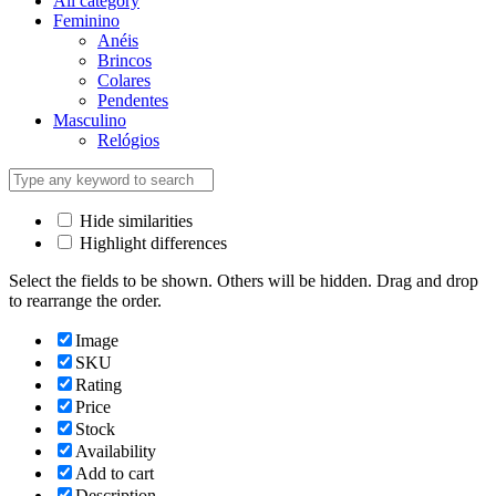
All category
Feminino
Anéis
Brincos
Colares
Pendentes
Masculino
Relógios
Hide similarities
Highlight differences
Select the fields to be shown. Others will be hidden. Drag and drop
to rearrange the order.
Image
SKU
Rating
Price
Stock
Availability
Add to cart
Description