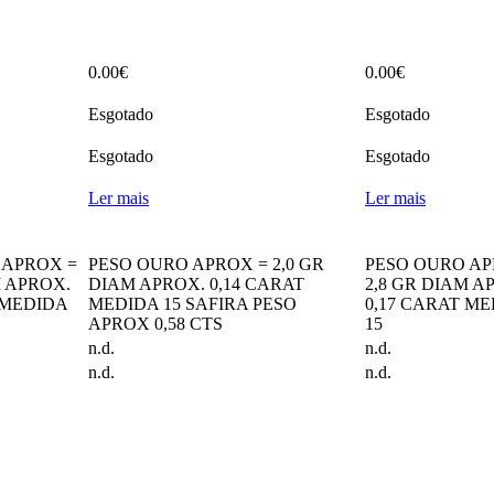
0.00
€
0.00
€
Esgotado
Esgotado
Esgotado
Esgotado
Ler mais
Ler mais
 APROX =
PESO OURO APROX = 2,0 GR
PESO OURO AP
M APROX.
DIAM APROX. 0,14 CARAT
2,8 GR DIAM A
 MEDIDA
MEDIDA 15 SAFIRA PESO
0,17 CARAT M
APROX 0,58 CTS
15
n.d.
n.d.
n.d.
n.d.