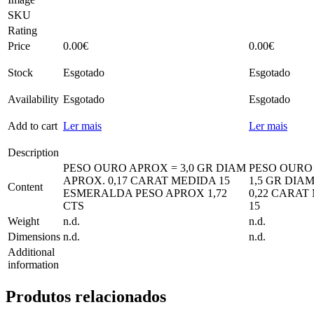
SKU
Rating
Price
0.00
€
0.00
€
Stock
Esgotado
Esgotado
Availability
Esgotado
Esgotado
Add to cart
Ler mais
Ler mais
Description
PESO OURO APROX = 3,0 GR DIAM
PESO OURO
APROX. 0,17 CARAT MEDIDA 15
1,5 GR DIA
Content
ESMERALDA PESO APROX 1,72
0,22 CARAT
CTS
15
Weight
n.d.
n.d.
Dimensions
n.d.
n.d.
Additional
information
Produtos relacionados