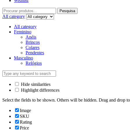
Wishlist
Pesquisa
All category
All category
Feminino
Anéis
Brincos
Colares
Pendentes
Masculino
Relógios
Hide similarities
Highlight differences
Select the fields to be shown. Others will be hidden. Drag and drop to
Image
SKU
Rating
Price