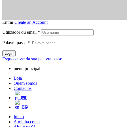
Entrar
Create an Account
Utilizador ou email
*
Palavra passe
*
Login
Esqueceu-se da sua palavra passe
menu principal
Loja
Quem somos
Contactos
PT
EN
Início
A minha conta
About us 01