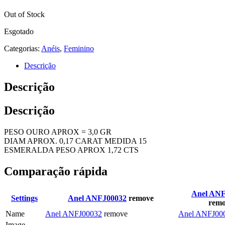
Out of Stock
Esgotado
Categorias:
Anéis
,
Feminino
Descrição
Descrição
Descrição
PESO OURO APROX = 3,0 GR
DIAM APROX. 0,17 CARAT MEDIDA 15
ESMERALDA PESO APROX 1,72 CTS
Comparação rápida
Anel ANF
Settings
Anel ANFJ00032
remove
remo
Name
Anel ANFJ00032
remove
Anel ANFJ00
Image