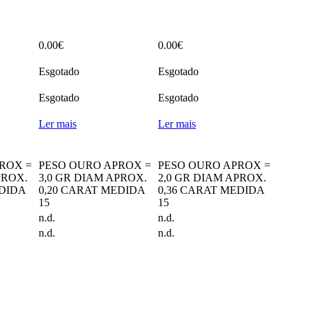
0.00
€
0.00
€
Esgotado
Esgotado
Esgotado
Esgotado
Ler mais
Ler mais
ROX =
PESO OURO APROX =
PESO OURO APROX =
PROX.
3,0 GR DIAM APROX.
2,0 GR DIAM APROX.
EDIDA
0,20 CARAT MEDIDA
0,36 CARAT MEDIDA
15
15
n.d.
n.d.
n.d.
n.d.