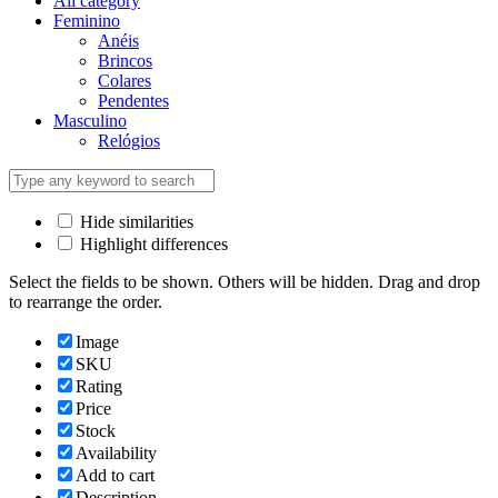
All category
Feminino
Anéis
Brincos
Colares
Pendentes
Masculino
Relógios
Hide similarities
Highlight differences
Select the fields to be shown. Others will be hidden. Drag and drop
to rearrange the order.
Image
SKU
Rating
Price
Stock
Availability
Add to cart
Description