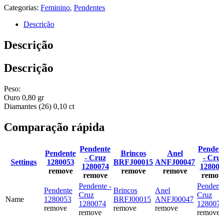
Categorias:
Feminino
,
Pendentes
Descrição
Descrição
Descrição
Peso:
Ouro 0,80 gr
Diamantes (26) 0,10 ct
Comparação rápida
Pendente
Pende
Pendente
Brincos
Anel
- Cruz
- Cr
Settings
1280053
BRFJ00015
ANFJ00047
1280074
1280
remove
remove
remove
remove
remo
Pendente -
Penden
Pendente
Brincos
Anel
Cruz
Cruz
Name
1280053
BRFJ00015
ANFJ00047
1280074
12800
remove
remove
remove
remove
remov