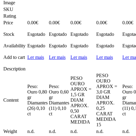
Image
SKU
Rating
Price
0.00
€
0.00
€
0.00
€
0.00
€
0.00
€
Stock
Esgotado
Esgotado
Esgotado
Esgotado
Esgota
Availability
Esgotado
Esgotado
Esgotado
Esgotado
Esgota
Add to cart
Ler mais
Ler mais
Ler mais
Ler mais
Ler ma
Description
PESO
PESO
OURO
OURO
Peso:
Peso:
APROX =
Peso:
APROX =
Ouro 0,80
Ouro 0,60
3,0 GR
Ouro 0
1,5 GR
gr
gr
DIAM
gr
Content
DIAM
Diamantes
Diamantes
APROX.
Diaman
APROX.
(26) 0,10
(11) 0,10
0,25
(11) 0,
0,50
ct
ct
CARAT
ct
CARAT
MEDIDA
MEDIDA
15
Weight
n.d.
n.d.
n.d.
n.d.
n.d.