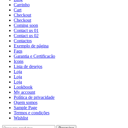
Carrinho
Cart
Checkout
Checkout
Coming soon
Contact us 01
Contact us 02
Contactos
Exemplo de página
Faqs
Garantia e Certificação
Icons
Lista de desejos
Loja
Loja
Loja
Lookbook
My account
Política de privacidade
Quem somos
Sample Page
Termos e condições
Wishlist