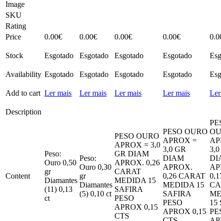
Image
SKU
Rating
Price
0.00
€
0.00
€
0.00
€
0.00
€
0.0
Stock
Esgotado
Esgotado
Esgotado
Esgotado
Esg
Availability
Esgotado
Esgotado
Esgotado
Esgotado
Esg
Add to cart
Ler mais
Ler mais
Ler mais
Ler mais
Ler
Description
PE
PESO OURO
O
PESO OURO
APROX =
AP
APROX = 3,0
3,0 GR
3,
Peso:
GR DIAM
Peso:
DIAM
DI
Ouro 0,50
APROX. 0,26
Ouro 0,30
APROX.
AP
gr
CARAT
Content
gr
0,26 CARAT
0,1
Diamantes
MEDIDA 15
Diamantes
MEDIDA 15
CA
(11) 0,13
SAFIRA
(5) 0,10 ct
SAFIRA
ME
ct
PESO
PESO
15
APROX 0,15
APROX 0,15
PE
CTS
CTS
AP