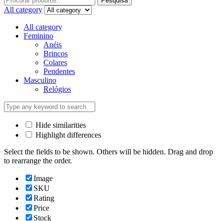
Pesquisa
All category
All category
Feminino
Anéis
Brincos
Colares
Pendentes
Masculino
Relógios
Hide similarities
Highlight differences
Select the fields to be shown. Others will be hidden. Drag and drop
to rearrange the order.
Image
SKU
Rating
Price
Stock