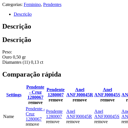
Categorias:
Feminino
,
Pendentes
Descrição
Descrição
Descrição
Peso:
Ouro 0,50 gr
Diamantes (11) 0,13 ct
Comparação rápida
Pendente
Pendente
Anel
Anel
- Cruz
Settings
1280007
ANFJ00045R
ANFJ00045S
AN
1280067
remove
remove
remove
remove
Pendente -
Pendente
Anel
Anel
An
Cruz
Name
1280007
ANFJ00045R
ANFJ00045S
AN
1280067
remove
remove
remove
re
remove