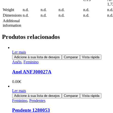
1,
Weight
n.d.
n.d.
n.d.
n.d.
n.d
Dimensions
n.d.
n.d.
n.d.
n.d.
n.d
Additional
information
Produtos relacionados
Ler mais
Adicione à sua lista de desejos
Comparar
Vista rápida
Anéis
,
Feminino
Anel ANFJ00027A
0.00
€
Ler mais
Adicione à sua lista de desejos
Comparar
Vista rápida
Feminino
,
Pendentes
Pendente 1280053