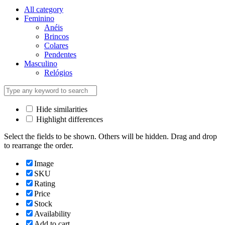
All category
Feminino
Anéis
Brincos
Colares
Pendentes
Masculino
Relógios
Hide similarities
Highlight differences
Select the fields to be shown. Others will be hidden. Drag and drop
to rearrange the order.
Image
SKU
Rating
Price
Stock
Availability
Add to cart