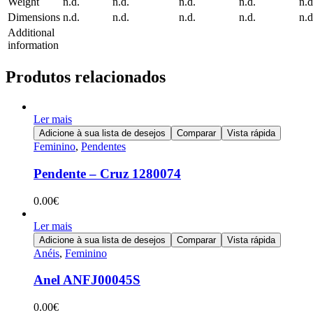
Weight
n.d.
n.d.
n.d.
n.d.
n.d
Dimensions
n.d.
n.d.
n.d.
n.d.
n.d
Additional
information
Produtos relacionados
Ler mais
Adicione à sua lista de desejos
Comparar
Vista rápida
Feminino
,
Pendentes
Pendente – Cruz 1280074
0.00
€
Ler mais
Adicione à sua lista de desejos
Comparar
Vista rápida
Anéis
,
Feminino
Anel ANFJ00045S
0.00
€