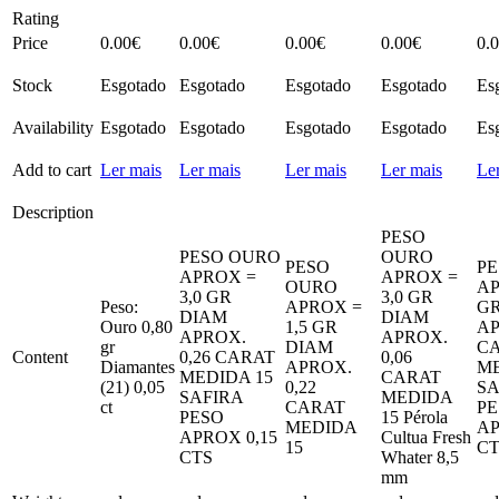
Rating
Price
0.00
€
0.00
€
0.00
€
0.00
€
0.
Stock
Esgotado
Esgotado
Esgotado
Esgotado
Es
Availability
Esgotado
Esgotado
Esgotado
Esgotado
Es
Add to cart
Ler mais
Ler mais
Ler mais
Ler mais
Le
Description
PESO
PESO OURO
OURO
PESO
P
APROX =
APROX =
OURO
AP
3,0 GR
3,0 GR
Peso:
APROX =
GR
DIAM
DIAM
Ouro 0,80
1,5 GR
AP
APROX.
APROX.
gr
DIAM
C
Content
0,26 CARAT
0,06
Diamantes
APROX.
ME
MEDIDA 15
CARAT
(21) 0,05
0,22
SA
SAFIRA
MEDIDA
ct
CARAT
PE
PESO
15 Pérola
MEDIDA
AP
APROX 0,15
Cultua Fresh
15
CT
CTS
Whater 8,5
mm