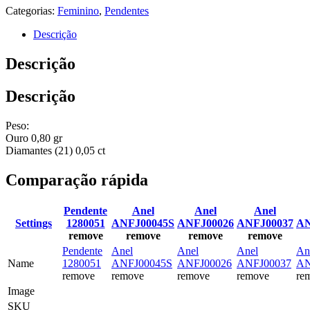
Categorias:
Feminino
,
Pendentes
Descrição
Descrição
Descrição
Peso:
Ouro 0,80 gr
Diamantes (21) 0,05 ct
Comparação rápida
Pendente
Anel
Anel
Anel
Settings
1280051
ANFJ00045S
ANFJ00026
ANFJ00037
AN
remove
remove
remove
remove
Pendente
Anel
Anel
Anel
An
Name
1280051
ANFJ00045S
ANFJ00026
ANFJ00037
AN
remove
remove
remove
remove
re
Image
SKU