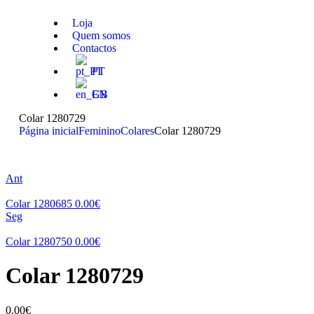
Loja
Quem somos
Contactos
PT
EN
Colar 1280729
Página inicial
Feminino
Colares
Colar 1280729
Ant
Colar 1280685
0.00
€
Seg
Colar 1280750
0.00
€
Colar 1280729
0.00
€