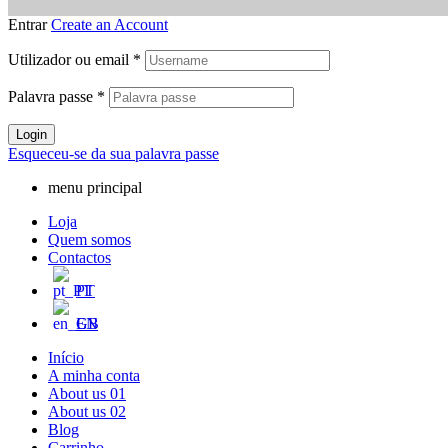
Entrar
Create an Account
Utilizador ou email
*
Palavra passe
*
Login
Esqueceu-se da sua palavra passe
menu principal
Loja
Quem somos
Contactos
PT
EN
Início
A minha conta
About us 01
About us 02
Blog
Carrinho