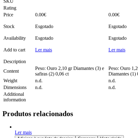
SKU
Rating
Price
0.00
€
0.00
€
Stock
Esgotado
Esgotado
Availability
Esgotado
Esgotado
Add to cart
Ler mais
Ler mais
Description
Peso: Ouro 2,10 gr Diamantes (3) e
Peso: Ouro 1,2
Content
safiras (2) 0,06 ct
Diamantes (1) 
Weight
n.d.
n.d.
Dimensions
n.d.
n.d.
Additional
information
Produtos relacionados
Ler mais