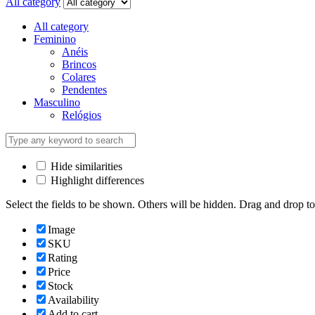
All category
All category
Feminino
Anéis
Brincos
Colares
Pendentes
Masculino
Relógios
Hide similarities
Highlight differences
Select the fields to be shown. Others will be hidden. Drag and drop to
Image
SKU
Rating
Price
Stock
Availability
Add to cart