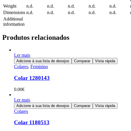
Weight
n.d.
n.d.
n.d.
n.d.
n.d.
Dimensions
n.d.
n.d.
n.d.
n.d.
n.d.
Additional
information
Produtos relacionados
Ler mais
Adicione à sua lista de desejos
Comparar
Vista rápida
Colares
,
Feminino
Colar 1280143
0.00
€
Ler mais
Adicione à sua lista de desejos
Comparar
Vista rápida
Colares
Colar 1180513