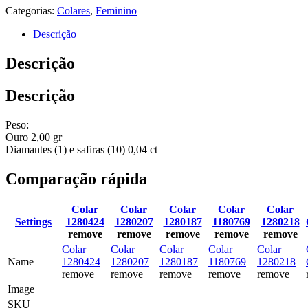
Categorias:
Colares
,
Feminino
Descrição
Descrição
Descrição
Peso:
Ouro 2,00 gr
Diamantes (1) e safiras (10) 0,04 ct
Comparação rápida
Colar
Colar
Colar
Colar
Colar
Settings
1280424
1280207
1280187
1180769
1280218
remove
remove
remove
remove
remove
Colar
Colar
Colar
Colar
Colar
Name
1280424
1280207
1280187
1180769
1280218
remove
remove
remove
remove
remove
Image
SKU