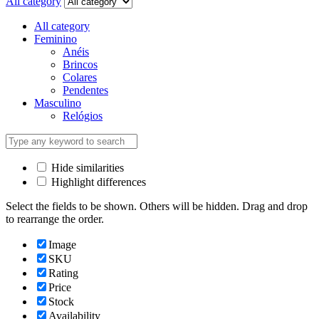
All category
All category
Feminino
Anéis
Brincos
Colares
Pendentes
Masculino
Relógios
Hide similarities
Highlight differences
Select the fields to be shown. Others will be hidden. Drag and drop
to rearrange the order.
Image
SKU
Rating
Price
Stock
Availability