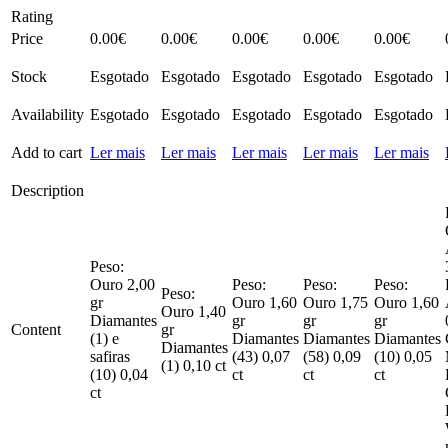
Rating
Price
0.00
€
0.00
€
0.00
€
0.00
€
0.00
€
Stock
Esgotado
Esgotado
Esgotado
Esgotado
Esgotado
Availability
Esgotado
Esgotado
Esgotado
Esgotado
Esgotado
Add to cart
Ler mais
Ler mais
Ler mais
Ler mais
Ler mais
Description
Peso:
Ouro 2,00
Peso:
Peso:
Peso:
Peso:
gr
Ouro 1,60
Ouro 1,75
Ouro 1,60
Ouro 1,40
Diamantes
gr
gr
gr
Content
gr
(1) e
Diamantes
Diamantes
Diamantes
Diamantes
safiras
(43) 0,07
(58) 0,09
(10) 0,05
(1) 0,10 ct
(10) 0,04
ct
ct
ct
ct