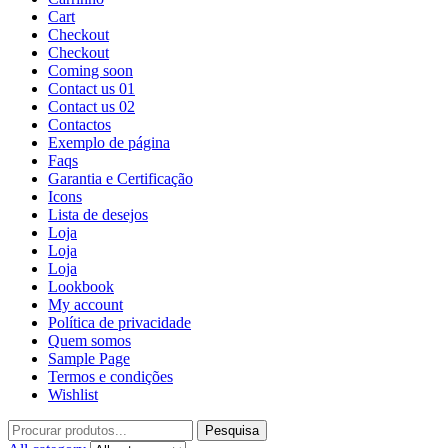
Cart
Checkout
Checkout
Coming soon
Contact us 01
Contact us 02
Contactos
Exemplo de página
Faqs
Garantia e Certificação
Icons
Lista de desejos
Loja
Loja
Loja
Lookbook
My account
Política de privacidade
Quem somos
Sample Page
Termos e condições
Wishlist
Pesquisa