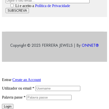
Li e aceito a
Política de Privacidade
SUBSCREVA
Copyright © 2023 FERRERA JEWELS | By
ONNET®
Entrar
Create an Account
Utilizador ou email
*
Palavra passe
*
Login