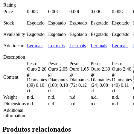
Rating
Price
0.00
€
0.00
€
0.00
€
0.00
€
0.00
€
Stock
Esgotado
Esgotado
Esgotado
Esgotado
Esgotado
Availability
Esgotado
Esgotado
Esgotado
Esgotado
Esgotado
Add to cart
Ler mais
Ler mais
Ler mais
Ler mais
Ler mais
Description
Peso:
Peso:
Peso:
Peso:
Peso:
Ouro 2,20
Ouro 2,05
Ouro 1,65
Ouro 2,30
Ouro 2,40
gr
gr
gr
gr
gr
Content
Diamantes
Diamantes
Diamantes
Diamantes
Diamantes
(39) 0,10
(108) 0,18
(72) 0,12
(24) 0,08
(40) 0,11
ct
ct
ct
ct
ct
Weight
n.d.
n.d.
n.d.
n.d.
n.d.
Dimensions
n.d.
n.d.
n.d.
n.d.
n.d.
Additional
information
Produtos relacionados