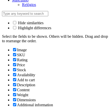
Masculino
Relógios
Hide similarities
Highlight differences
Select the fields to be shown. Others will be hidden. Drag and drop
to rearrange the order.
Image
SKU
Rating
Price
Stock
Availability
Add to cart
Description
Content
Weight
Dimensions
Additional information