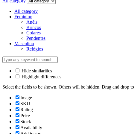
All category
All category
Feminino
Anéis
Brincos
Colares
Pendentes
Masculino
Relógios
Hide similarities
Highlight differences
Select the fields to be shown. Others will be hidden. Drag and drop to
Image
SKU
Rating
Price
Stock
Availability
Add to cart