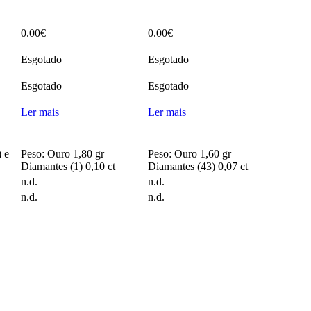
0.00
€
0.00
€
Esgotado
Esgotado
Esgotado
Esgotado
Ler mais
Ler mais
 e
Peso: Ouro 1,80 gr
Peso: Ouro 1,60 gr
Diamantes (1) 0,10 ct
Diamantes (43) 0,07 ct
n.d.
n.d.
n.d.
n.d.