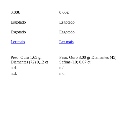
0.00
€
0.00
€
Esgotado
Esgotado
Esgotado
Esgotado
Ler mais
Ler mais
Peso: Ouro 1,65 gr
Peso: Ouro 3,00 gr Diamantes (45)
Diamantes (72) 0,12 ct
Safiras (10) 0,07 ct
n.d.
n.d.
n.d.
n.d.