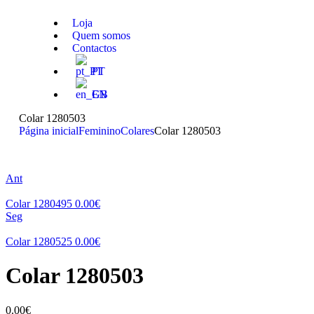
Loja
Quem somos
Contactos
PT
EN
Colar 1280503
Página inicial
Feminino
Colares
Colar 1280503
Ant
Colar 1280495
0.00
€
Seg
Colar 1280525
0.00
€
Colar 1280503
0.00
€