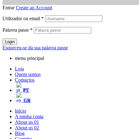
Entrar
Create an Account
Utilizador ou email
*
Palavra passe
*
Login
Esqueceu-se da sua palavra passe
menu principal
Loja
Quem somos
Contactos
PT
EN
Início
A minha conta
About us 01
About us 02
Blog
Carrinho