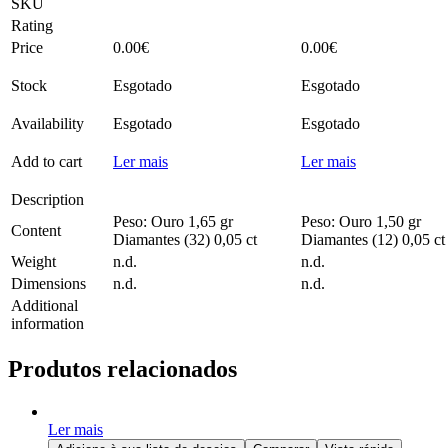
SKU
Rating
Price
0.00
€
0.00
€
Stock
Esgotado
Esgotado
Availability
Esgotado
Esgotado
Add to cart
Ler mais
Ler mais
Description
Peso: Ouro 1,65 gr
Peso: Ouro 1,50 gr
Content
Diamantes (32) 0,05 ct
Diamantes (12) 0,05 ct
Weight
n.d.
n.d.
Dimensions
n.d.
n.d.
Additional
information
Produtos relacionados
Ler mais