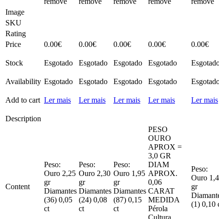
remove
remove
remove
remove
remove
Image
SKU
Rating
Price
0.00
€
0.00
€
0.00
€
0.00
€
0.00
€
Stock
Esgotado
Esgotado
Esgotado
Esgotado
Esgotad
Availability
Esgotado
Esgotado
Esgotado
Esgotado
Esgotad
Add to cart
Ler mais
Ler mais
Ler mais
Ler mais
Ler mais
Description
PESO
OURO
APROX =
3,0 GR
Peso:
Peso:
Peso:
DIAM
Peso:
Ouro 2,25
Ouro 2,30
Ouro 1,95
APROX.
Ouro 1,
gr
gr
gr
0,06
Content
gr
Diamantes
Diamantes
Diamantes
CARAT
Diamant
(36) 0,05
(24) 0,08
(87) 0,15
MEDIDA
(1) 0,10 
ct
ct
ct
Pérola
Cultura