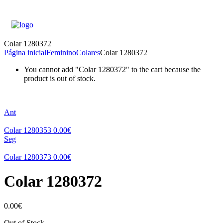
Colar 1280372
Página inicial
Feminino
Colares
Colar 1280372
You cannot add "Colar 1280372" to the cart because the
product is out of stock.
Ant
Colar 1280353
0.00
€
Seg
Colar 1280373
0.00
€
Colar 1280372
0.00
€
Out of Stock