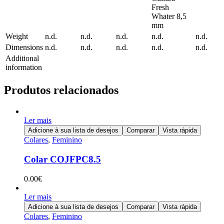
Fresh
Whater 8,5
mm
Weight
n.d.
n.d.
n.d.
n.d.
n.d.
Dimensions
n.d.
n.d.
n.d.
n.d.
n.d.
Additional
information
Produtos relacionados
Ler mais
Adicione à sua lista de desejos
Comparar
Vista rápida
Colares
,
Feminino
Colar COJFPC8.5
0.00
€
Ler mais
Adicione à sua lista de desejos
Comparar
Vista rápida
Colares
,
Feminino