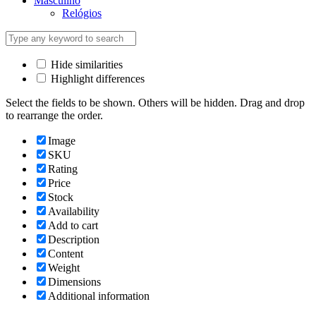
Masculino
Relógios
Hide similarities
Highlight differences
Select the fields to be shown. Others will be hidden. Drag and drop
to rearrange the order.
Image
SKU
Rating
Price
Stock
Availability
Add to cart
Description
Content
Weight
Dimensions
Additional information