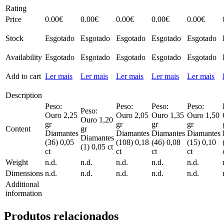
Rating
Price
0.00
€
0.00
€
0.00
€
0.00
€
0.00
€
Stock
Esgotado
Esgotado
Esgotado
Esgotado
Esgotado
Availability
Esgotado
Esgotado
Esgotado
Esgotado
Esgotado
Add to cart
Ler mais
Ler mais
Ler mais
Ler mais
Ler mais
Description
Peso:
Peso:
Peso:
Peso:
Peso:
Ouro 2,25
Ouro 2,05
Ouro 1,35
Ouro 1,50
Ouro 1,20
gr
gr
gr
gr
Content
gr
Diamantes
Diamantes
Diamantes
Diamantes
Diamantes
(36) 0,05
(108) 0,18
(46) 0,08
(15) 0,10
(1) 0,05 ct
ct
ct
ct
ct
Weight
n.d.
n.d.
n.d.
n.d.
n.d.
Dimensions
n.d.
n.d.
n.d.
n.d.
n.d.
Additional
information
Produtos relacionados