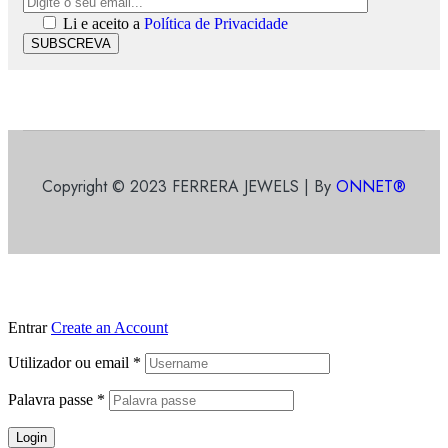
Li e aceito a
Política de Privacidade
SUBSCREVA
Copyright © 2023 FERRERA JEWELS | By
ONNET®
Entrar
Create an Account
Utilizador ou email
*
Palavra passe
*
Login