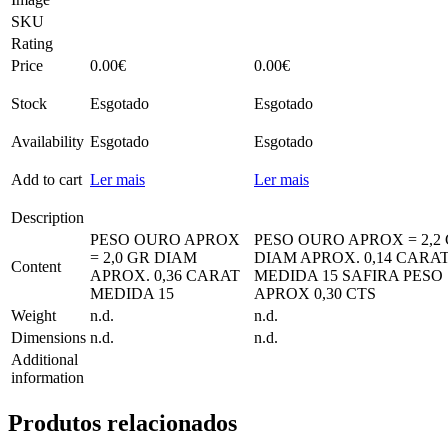
SKU
Rating
Price
0.00
€
0.00
€
Stock
Esgotado
Esgotado
Availability
Esgotado
Esgotado
Add to cart
Ler mais
Ler mais
Description
PESO OURO APROX
PESO OURO APROX = 2,2
= 2,0 GR DIAM
DIAM APROX. 0,14 CARA
Content
APROX. 0,36 CARAT
MEDIDA 15 SAFIRA PESO
MEDIDA 15
APROX 0,30 CTS
Weight
n.d.
n.d.
Dimensions
n.d.
n.d.
Additional
information
Produtos relacionados