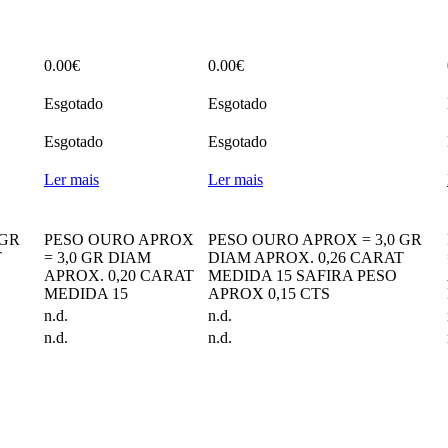
0.00
€
0.00
€
Esgotado
Esgotado
Esgotado
Esgotado
Ler mais
Ler mais
 GR
PESO OURO APROX
PESO OURO APROX = 3,0 GR
T
= 3,0 GR DIAM
DIAM APROX. 0,26 CARAT
APROX. 0,20 CARAT
MEDIDA 15 SAFIRA PESO
MEDIDA 15
APROX 0,15 CTS
n.d.
n.d.
n.d.
n.d.