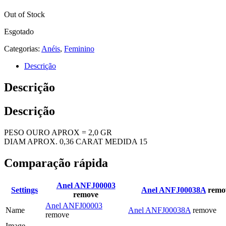
Out of Stock
Esgotado
Categorias:
Anéis
,
Feminino
Descrição
Descrição
Descrição
PESO OURO APROX = 2,0 GR
DIAM APROX. 0,36 CARAT MEDIDA 15
Comparação rápida
Anel ANFJ00003
Settings
Anel ANFJ00038A
remo
remove
Anel ANFJ00003
Name
Anel ANFJ00038A
remove
remove
Image