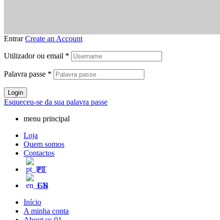
Entrar
Create an Account
Utilizador ou email
*
Palavra passe
*
Login
Esqueceu-se da sua palavra passe
menu principal
Loja
Quem somos
Contactos
PT
EN
Início
A minha conta
About us 01