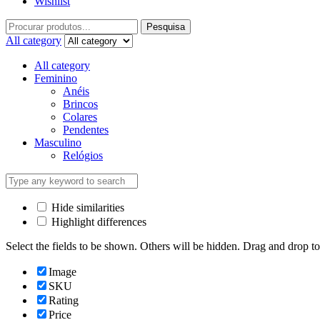
Wishlist
Pesquisa
All category
All category
Feminino
Anéis
Brincos
Colares
Pendentes
Masculino
Relógios
Hide similarities
Highlight differences
Select the fields to be shown. Others will be hidden. Drag and drop to
Image
SKU
Rating
Price