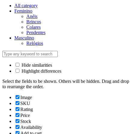
All category
Feminino
Anéis
Brincos
Colares
Pendentes
Masculino
Relógios
Hide similarities
Highlight differences
Select the fields to be shown. Others will be hidden. Drag and drop
to rearrange the order.
Image
SKU
Rating
Price
Stock
Availability
Add to cart