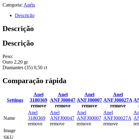
Categoria:
Anéis
Descrição
Descrição
Descrição
Peso:
Ouro 2,20 gr
Diamantes (35) 0,50 ct
Comparação rápida
Anel
Anel
Anel
Anel
Settings
3180369
ANFJ00047
ANFJ00007
ANFJ00027A
A
remove
remove
remove
remove
Anel
Anel
Anel
Anel
An
Name
3180369
ANFJ00047
ANFJ00007
ANFJ00027A
AN
remove
remove
remove
remove
re
Image
SKU