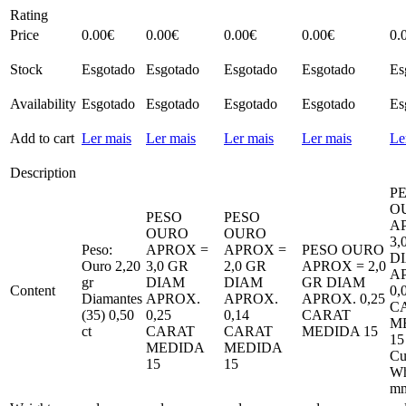
Rating
Price
0.00
€
0.00
€
0.00
€
0.00
€
0.
Stock
Esgotado
Esgotado
Esgotado
Esgotado
Es
Availability
Esgotado
Esgotado
Esgotado
Esgotado
Es
Add to cart
Ler mais
Ler mais
Ler mais
Ler mais
Le
Description
P
O
PESO
PESO
A
OURO
OURO
3,
Peso:
APROX =
APROX =
PESO OURO
D
Ouro 2,20
3,0 GR
2,0 GR
APROX = 2,0
A
gr
DIAM
DIAM
GR DIAM
Content
0,
Diamantes
APROX.
APROX.
APROX. 0,25
C
(35) 0,50
0,25
0,14
CARAT
M
ct
CARAT
CARAT
MEDIDA 15
15
MEDIDA
MEDIDA
Cu
15
15
Wh
m