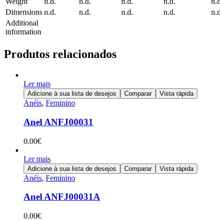
Weight
n.d.
n.d.
n.d.
n.d.
n.d
Dimensions
n.d.
n.d.
n.d.
n.d.
n.d
Additional
information
Produtos relacionados
Ler mais
Adicione à sua lista de desejos
Comparar
Vista rápida
Anéis
,
Feminino
Anel ANFJ00031
0.00
€
Ler mais
Adicione à sua lista de desejos
Comparar
Vista rápida
Anéis
,
Feminino
Anel ANFJ00031A
0.00
€