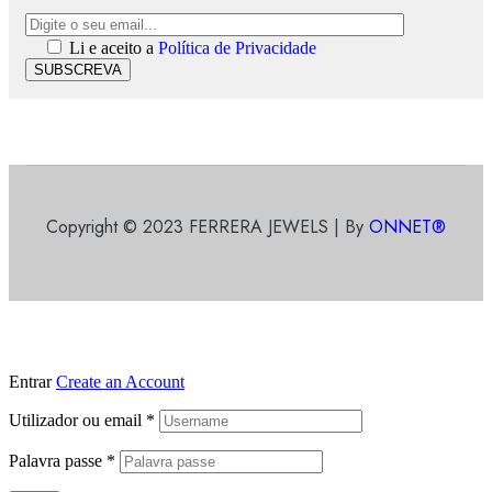
Li e aceito a
Política de Privacidade
SUBSCREVA
Copyright © 2023 FERRERA JEWELS | By
ONNET®
Entrar
Create an Account
Utilizador ou email
*
Palavra passe
*