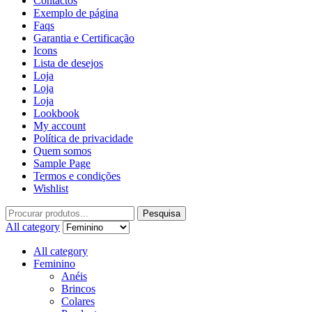
Contactos
Exemplo de página
Faqs
Garantia e Certificação
Icons
Lista de desejos
Loja
Loja
Loja
Lookbook
My account
Política de privacidade
Quem somos
Sample Page
Termos e condições
Wishlist
Pesquisa
All category
All category
Feminino
Anéis
Brincos
Colares