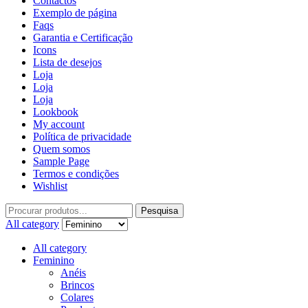
Contactos
Exemplo de página
Faqs
Garantia e Certificação
Icons
Lista de desejos
Loja
Loja
Loja
Lookbook
My account
Política de privacidade
Quem somos
Sample Page
Termos e condições
Wishlist
Pesquisa
All category
All category
Feminino
Anéis
Brincos
Colares