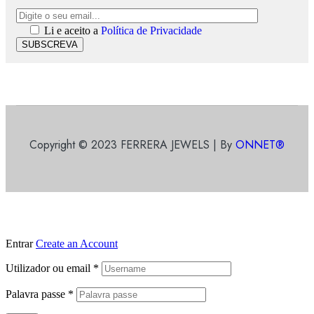
Li e aceito a
Política de Privacidade
SUBSCREVA
Copyright © 2023 FERRERA JEWELS | By
ONNET®
Entrar
Create an Account
Utilizador ou email
*
Palavra passe
*