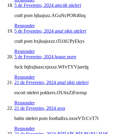
5 de Fevereiro, 2024
amciik siteleri
craft porn bjluajszz.AGuNcPOR40zq
Responder
5 de Fevereiro, 2024
anal sikis siteleri
craft porn bxjluajsxzz.tTi1hUPyEkys
Responder
5 de Fevereiro, 2024
house porn
fuck 0qbxjluaxcxjsxzz.WFeTYVjurefg
Responder
21 de Fevereiro, 2024
anal sikis siteleri
escort siteleri pokkerx.OU6xZiFavnsp
Responder
21 de Fevereiro, 2024
sexx
bahis siteleri porn footballxx.nxorVTcCvT7t
Responder
21 de Fevereiro, 2024
BİZİ SİK BİZ BUNU HAK