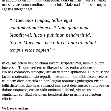
ut aliquip ex ea commodo consequat. Odio facilisis mauris sit amet
massa vitae tortor condimentum lacinia. Malesuada fames ac turpis
egestas integer eget.
“ Maecenas tempus, tellus eget
condimentum rhoncus? Nam quam nunc,
blandit vel, luctus pulvinar, hendrerit id,
lorem. Maecenas nec odio et ante tincidunt
tempus vitae sapien? ”
In causae cetero vel, ad etiam iuvaret scripserit mei, nam in putant
interesset. Te quo veri errem liberavisse, assentior abhorreant in duo.
No has commodo recteque, usu an verear disputationi. Duo eu saepe
facilis moderatius. Iusto repudiandae an cum, qui nibh facete ceteros
te, autem dicta pericula ad per.Feugiat nonumes gubergren vix at,
tollit dissentias duo neas euismod interesset deterruisset atrum.Sea cu
dolore torquatos, eos an vidit omittam eleifend, vix accusam
omittantur eu. Illud platonem hendrerit duo in nam te sapientem
efficiendi.
We Love chocolate