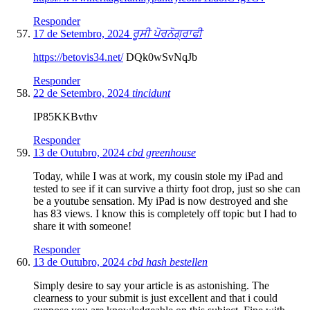
Responder
17 de Setembro, 2024
ਰੂਸੀ ਪੋਰਨੋਗ੍ਰਾਫੀ
https://betovis34.net/
DQk0wSvNqJb
Responder
22 de Setembro, 2024
tincidunt
IP85KKBvthv
Responder
13 de Outubro, 2024
cbd greenhouse
Today, while I was at work, my cousin stole my iPad and
tested to see if it can survive a thirty foot drop, just so she can
be a youtube sensation. My iPad is now destroyed and she
has 83 views. I know this is completely off topic but I had to
share it with someone!
Responder
13 de Outubro, 2024
cbd hash bestellen
Simply desire to say your article is as astonishing. The
clearness to your submit is just excellent and that i could