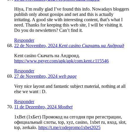
Hiya, I’m really glad I’ve found this info. Nowadays bloggers
publish only about gossips and net and this is actually
irritating. A good site with interesting content, that’s what I
need. Thanks for keeping this web site, I will be visiting it.
Do you do newsletters? Can’t find it.
Responder
22 de Novembro, 2024
Kent casino Скачать на Андроид
Kent casino Скачать на Андроид.
https://www.pgyer.com/apk/apk/com.kent.c115546
Responder
27 de Novembro, 2024
web page
Very nice layout and fantastic subject material, nothing at all
else we want : D.
Responder
11 de Dezembro, 2024
Mostbet
1xBet (1хБет) Промокод на сегодня при регистрации,
официальный слоты, top, xyz, casino, 1xbet ru, вход, slot,
top, zerkalo.
https://t.me/codepromo1xbet2025