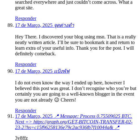
searched everywhere and just couldn’t come across. What a
great site.
Responder
17 de Março, 2025
จุดด่างดำ
Hey There. I discovered your blog using msn. That is a really
neatly written article. I’ll be sure to bookmark it and return to
learn extra of your useful info. Thank you for the post. I will
definitely comeback.
Responder
17 de Março, 2025
แป้งพัฟ
I do not even know the way I ended up here, however I
believed this post was great. I don’t recognise who you’re but
certainly you are going to a well-known blogger in the event
you are not already 😉 Cheers!
Responder
17 de Março, 2025
📍 Message: Process 0.75509025 BTC.
Next => https://graph.org/GET-BITCOIN-TRANSFER-02-
23-2?hs=c15f96258136e79c2ac936fb7f10044a& 📍
3y8ffz