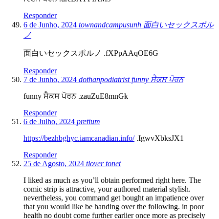
Responder
6 de Junho, 2024
townandcampusunh 面白いセックスポル
ノ
面白いセックスポルノ .fXPpAAqOE6G
Responder
7 de Junho, 2024
dothanpodiatrist funny ਸੈਕਸ ਪੋਰਨ
funny ਸੈਕਸ ਪੋਰਨ .zauZuE8mnGk
Responder
6 de Julho, 2024
pretium
https://bezhbghyc.iamcanadian.info/
.IgwvXbksJX1
Responder
25 de Agosto, 2024
tlover tonet
I liked as much as you’ll obtain performed right here. The
comic strip is attractive, your authored material stylish.
nevertheless, you command get bought an impatience over
that you would like be handing over the following. in poor
health no doubt come further earlier once more as precisely