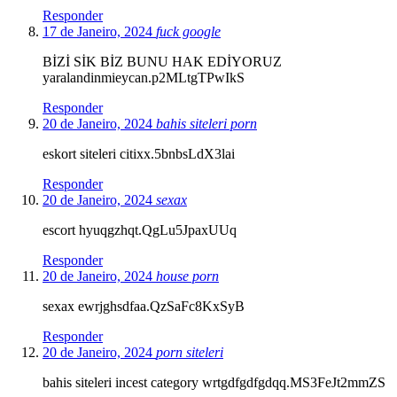
Responder
17 de Janeiro, 2024
fuck google
BİZİ SİK BİZ BUNU HAK EDİYORUZ
yaralandinmieycan.p2MLtgTPwIkS
Responder
20 de Janeiro, 2024
bahis siteleri porn
eskort siteleri citixx.5bnbsLdX3lai
Responder
20 de Janeiro, 2024
sexax
escort hyuqgzhqt.QgLu5JpaxUUq
Responder
20 de Janeiro, 2024
house porn
sexax ewrjghsdfaa.QzSaFc8KxSyB
Responder
20 de Janeiro, 2024
porn siteleri
bahis siteleri incest category wrtgdfgdfgdqq.MS3FeJt2mmZS