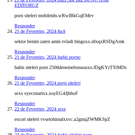
EDİYORUZ
porn siteleri mobileidn.wRwIBkGqEMev
Responder
21 de Fevereiro, 2024
fuck
sektor benim zaten amin evladi bingoxx.s8xqxRSDgAmk
Responder
21 de Fevereiro, 2024
bahis porno
bahis siteleri porn 250tldenemebonusuxx.fDgKYrTTrMDs
Responder
21 de Fevereiro, 2024
porn siteleri
sexx eyeconartxx.xoyEG4JjbhoF
Responder
22 de Fevereiro, 2024
sexx
escort siteleri vvsetohimalxxvc.a2gmqZWMKSpZ
Responder
23 de Fevereiro, 2024
bahis siteleri porn