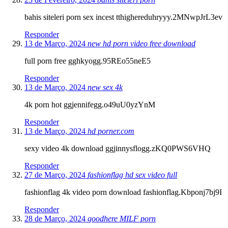
bahis siteleri porn sex incest tthighereduhryyy.2MNwpJrL3ev
Responder
13 de Março, 2024
new hd porn video free download
full porn free gghkyogg.95REo55neE5
Responder
13 de Março, 2024
new sex 4k
4k porn hot ggjennifegg.o49uU0yzYnM
Responder
13 de Março, 2024
hd porner.com
sexy video 4k download ggjinnysflogg.zKQ0PWS6VHQ
Responder
27 de Março, 2024
fashionflag hd sex video full
fashionflag 4k video porn download fashionflag.Kbponj7bj9I
Responder
28 de Março, 2024
goodhere MILF porn