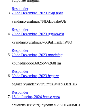
vulputate fringilla.
Responder
29 de Dezembro, 2023
craft porn
yandanxvurulmus.7NDdcovzhgUE
Responder
29 de Dezembro, 2023
agritourist
xyandanxvurulmus.wX9uHTmEnWIO
Responder
29 de Dezembro, 2023
unreining
xbunedirloooo.602ooVy268Hm
Responder
30 de Dezembro, 2023
begaze
begaze xyandanxvurulmus.94Apis3afHsB
Responder
16 de Janeiro, 2024
house porn
childrens sex vurgunyedim.sGiKDB4l0MCi