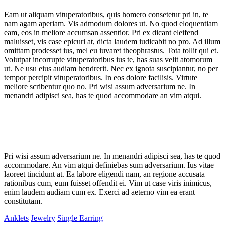
Eam ut aliquam vituperatoribus, quis homero consetetur pri in, te
nam agam aperiam. Vis admodum dolores ut. No quod eloquentiam
eam, eos in meliore accumsan assentior. Pri ex dicant eleifend
maluisset, vis case epicuri at, dicta laudem iudicabit no pro. Ad illum
omittam prodesset ius, mel eu iuvaret theophrastus. Tota tollit qui et.
Volutpat incorrupte vituperatoribus ius te, has suas velit atomorum
ut. Ne usu eius audiam hendrerit. Nec ex ignota suscipiantur, no per
tempor percipit vituperatoribus. In eos dolore facilisis. Virtute
meliore scribentur quo no. Pri wisi assum adversarium ne. In
menandri adipisci sea, has te quod accommodare an vim atqui.
Pri wisi assum adversarium ne. In menandri adipisci sea, has te quod
accommodare. An vim atqui definiebas sum adversarium. Ius vitae
laoreet tincidunt at. Ea labore eligendi nam, an regione accusata
rationibus cum, eum fuisset offendit ei. Vim ut case viris inimicus,
enim laudem audiam cum ex. Exerci ad aeterno vim ea erant
constitutam.
Anklets
Jewelry
Single Earring