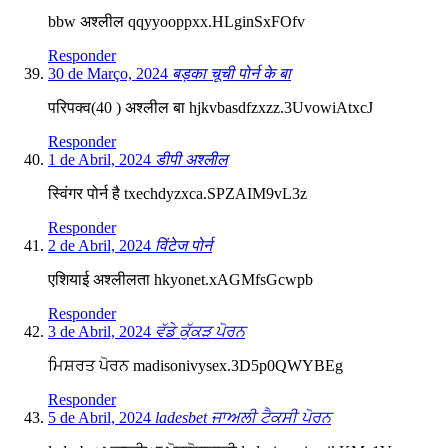
bbw अश्लील qqyyooppxx.HLginSxFOfv
Responder
30 de Março, 2024
बड़का चूची पोर्न के बा
परिपक्व(40 ) अश्लील बा hjkvbasdfzxzz.3UvowiAtxcJ
Responder
1 de Abril, 2024
डीपी अश्लील
स्विंगर पोर्न है txechdyzxca.SPZAIM9vL3z
Responder
2 de Abril, 2024
विंटेज पोर्न
एशियाई अश्लीलता hkyonet.xAGMfsGcwpb
Responder
3 de Abril, 2024
ਵੱਡੇ ਕੁੱਕੜ ਪੋਰਨ
ਮਿਸ਼ਰਤ ਪੋਰਨ madisonivysex.3D5p0QWYBEg
Responder
5 de Abril, 2024
ladesbet ਜਾਅਲੀ ਟੈਕਸੀ ਪੋਰਨ