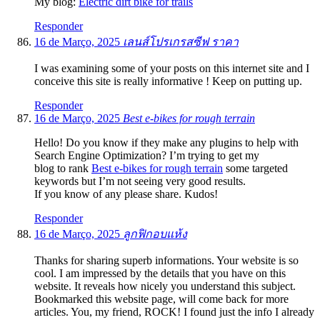
My blog:
Electric dirt bike for trails
Responder
16 de Março, 2025
เลนส์โปรเกรสซีฟ ราคา
I was examining some of your posts on this internet site and I
conceive this site is really informative ! Keep on putting up.
Responder
16 de Março, 2025
Best e-bikes for rough terrain
Hello! Do you know if they make any plugins to help with
Search Engine Optimization? I’m trying to get my
blog to rank
Best e-bikes for rough terrain
some targeted
keywords but I’m not seeing very good results.
If you know of any please share. Kudos!
Responder
16 de Março, 2025
ลูกฟิกอบแห้ง
Thanks for sharing superb informations. Your website is so
cool. I am impressed by the details that you have on this
website. It reveals how nicely you understand this subject.
Bookmarked this website page, will come back for more
articles. You, my friend, ROCK! I found just the info I already