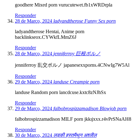
goodhere Mixed porn vurucutewet.fb1xWRDrpla
Responder
28 de Março, 2024
ladyandtherose Funny Sex porn
ladyandtherose Hentai, Anime porn
backlinkseox.CYWkfLMmZ6J
Responder
28 de Março, 2024
jenniferroy 巨根ポルノ
jenniferroy 乱交ポルノ japanesexxporns.4CNwIg7W5Al
Responder
29 de Março, 2024
landuse Creampie porn
landuse Random porn lancdcuse.kxtc8zNJhSx
Responder
29 de Março, 2024
falbobrospizzamadison Blowjob porn
falbobrospizzamadison MILF porn jkkıjxxx.r4vPrSNaAH8
Responder
30 de Março, 2024
लड़की हस्तमैथुन अश्लील