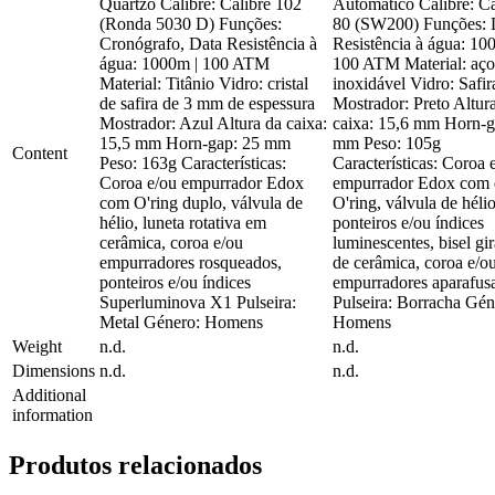
Quartzo Calibre: Calibre 102
Automático Calibre: Ca
(Ronda 5030 D) Funções:
80 (SW200) Funções: 
Cronógrafo, Data Resistência à
Resistência à água: 10
água: 1000m | 100 ATM
100 ATM Material: aço
Material: Titânio Vidro: cristal
inoxidável Vidro: Safir
de safira de 3 mm de espessura
Mostrador: Preto Altur
Mostrador: Azul Altura da caixa:
caixa: 15,6 mm Horn-g
15,5 mm Horn-gap: 25 mm
mm Peso: 105g
Content
Peso: 163g Características:
Características: Coroa 
Coroa e/ou empurrador Edox
empurrador Edox com 
com O'ring duplo, válvula de
O'ring, válvula de hélio
hélio, luneta rotativa em
ponteiros e/ou índices
cerâmica, coroa e/ou
luminescentes, bisel gir
empurradores rosqueados,
de cerâmica, coroa e/o
ponteiros e/ou índices
empurradores aparafus
Superluminova X1 Pulseira:
Pulseira: Borracha Gén
Metal Género: Homens
Homens
Weight
n.d.
n.d.
Dimensions
n.d.
n.d.
Additional
information
Produtos relacionados