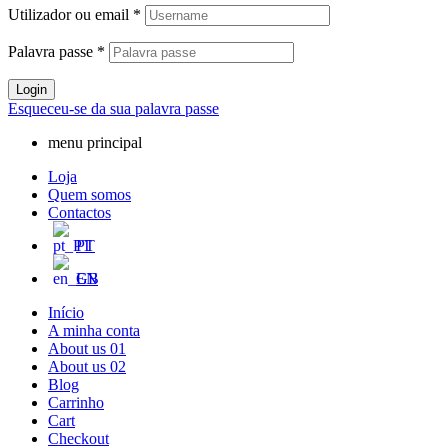
Utilizador ou email
*
Palavra passe
*
Login
Esqueceu-se da sua palavra passe
menu principal
Loja
Quem somos
Contactos
PT
EN
Início
A minha conta
About us 01
About us 02
Blog
Carrinho
Cart
Checkout