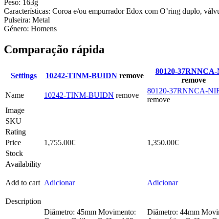
Peso: 163g
Características: Coroa e/ou empurrador Edox com O’ring duplo, válvu
Pulseira: Metal
Género: Homens
Comparação rápida
80120-37RNNCA-
Settings
10242-TINM-BUIDN
remove
remove
80120-37RNNCA-NI
Name
10242-TINM-BUIDN
remove
remove
Image
SKU
Rating
Price
1,755.00
€
1,350.00
€
Stock
Availability
Add to cart
Adicionar
Adicionar
Description
Diâmetro: 45mm Movimento:
Diâmetro: 44mm Movi