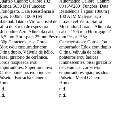
Quartzo Calibre: Calibre 102
Automático Calibre: Calibre
(Ronda 5030 D) Funções:
80 (SW200) Funções: Data
Cronógrafo, Data Resistência à
Resistência à água: 1000m |
água: 1000m | 100 ATM
100 ATM Material: aço
aterial: Titânio Vidro: cristal de
inoxidável Vidro: Safira
safira de 3 mm de espessura
Mostrador: Laranja Altura da
Mostrador: Azul Altura da caixa:
caixa: 15,6 mm Horn-gap: 21
15,5 mm Horn-gap: 25 mm Peso:
mm Peso: 155g
130g Características: Coroa
Características: Coroa e/ou
Edox e/ou empurrador com
empurrador Edox com duplo
O'ring duplo, Válvula de hélio,
O'ring, válvula de hélio,
Bezel giratório de cerâmica,
ponteiros e/ou índices
Coroa rosqueada e/ou
luminescentes, bisel giratório
empurradores, Superluminova
de cerâmica, coroa e/ou
X1 nos ponteiros e/ou índices
empurradores aparafusados
Pulseira: Borracha Género:
Pulseira: Metal Género:
Homens
Homens
.d.
n.d.
.d.
n.d.