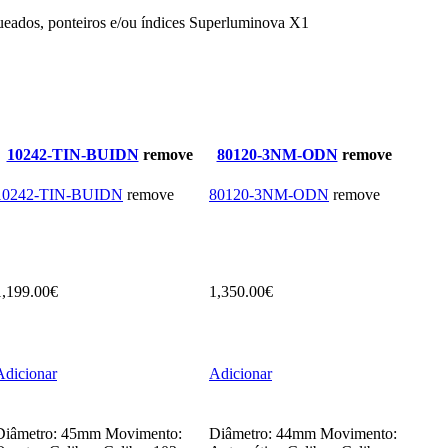
queados, ponteiros e/ou índices Superluminova X1
10242-TIN-BUIDN
remove
80120-3NM-ODN
remove
10242-TIN-BUIDN
remove
80120-3NM-ODN
remove
1,199.00
€
1,350.00
€
Adicionar
Adicionar
Diâmetro: 45mm Movimento:
Diâmetro: 44mm Movimento: