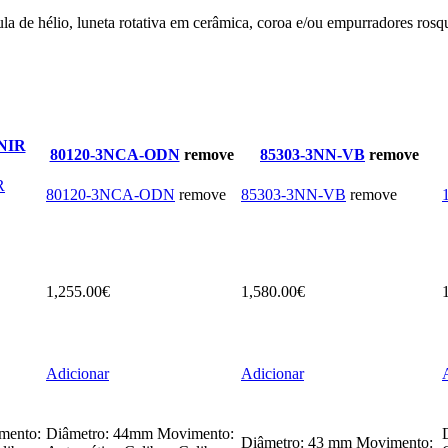
la de hélio, luneta rotativa em cerâmica, coroa e/ou empurradores ros
NIR
80120-3NCA-ODN
remove
85303-3NN-VB
remove
R
80120-3NCA-ODN
remove
85303-3NN-VB
remove
1,255.00
€
1,580.00
€
Adicionar
Adicionar
mento:
Diâmetro: 44mm Movimento:
Diâmetro: 43 mm Movimento: