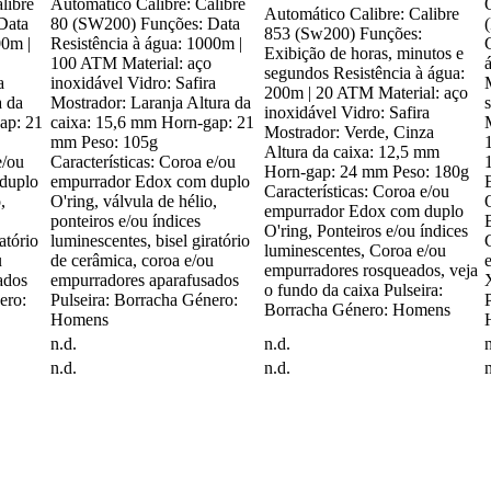
libre
Automático Calibre: Calibre
Automático Calibre: Calibre
Data
80 (SW200) Funções: Data
853 (Sw200) Funções:
00m |
Resistência à água: 1000m |
Exibição de horas, minutos e
100 ATM Material: aço
segundos Resistência à água:
a
inoxidável Vidro: Safira
M
200m | 20 ATM Material: aço
a da
Mostrador: Laranja Altura da
inoxidável Vidro: Safira
ap: 21
caixa: 15,6 mm Horn-gap: 21
Mostrador: Verde, Cinza
mm Peso: 105g
Altura da caixa: 12,5 mm
e/ou
Características: Coroa e/ou
Horn-gap: 24 mm Peso: 180g
duplo
empurrador Edox com duplo
Características: Coroa e/ou
,
O'ring, válvula de hélio,
empurrador Edox com duplo
ponteiros e/ou índices
O'ring, Ponteiros e/ou índices
atório
luminescentes, bisel giratório
luminescentes, Coroa e/ou
u
de cerâmica, coroa e/ou
empurradores rosqueados, veja
ados
empurradores aparafusados
o fundo da caixa Pulseira:
ero:
Pulseira: Borracha Género:
Borracha Género: Homens
Homens
n.d.
n.d.
n
n.d.
n.d.
n