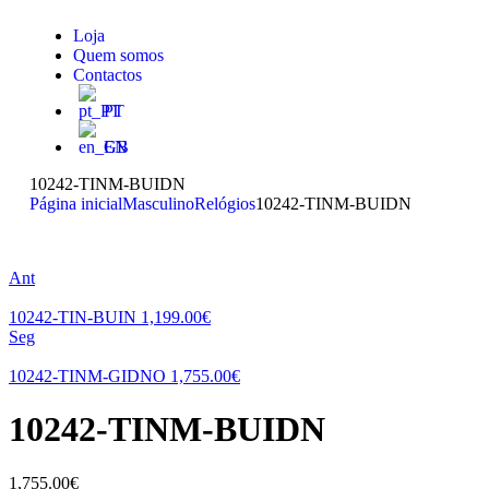
Loja
Quem somos
Contactos
PT
EN
10242-TINM-BUIDN
Página inicial
Masculino
Relógios
10242-TINM-BUIDN
Ant
10242-TIN-BUIN
1,199.00
€
Seg
10242-TINM-GIDNO
1,755.00
€
10242-TINM-BUIDN
1,755.00
€