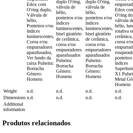
duplo O'ring,
duplo O'ring,
Edox com
empurrad
válvula de
válvula de
O'ring duplo,
Edox co
hélio,
hélio,
Válvula de
O'ring du
ponteiros e/ou
ponteiros e/ou
hélio,
válvula d
índices
índices
Ponteiros e/ou
hélio, lun
luminescentes,
luminescentes,
índices
rotativa 
bisel giratório
bisel giratório
luminescentes,
cerâmica,
de cerâmica,
de cerâmica,
Coroa e/ou
coroa e/o
coroa e/ou
coroa e/ou
empurradores
empurrad
empurradores
empurradores
aparafusados,
rosquead
aparafusados
aparafusados
Ver fundo da
ponteiros
Pulseira:
Pulseira:
caixa Pulseira:
índices
Borracha
Borracha
Borracha
Superlum
Género:
Género:
Género:
X1 Pulsei
Homens
Homens
Homens
Metal Gé
Homens
Weight
n.d.
n.d.
n.d.
n.d.
Dimensions
n.d.
n.d.
n.d.
n.d.
Additional
information
Produtos relacionados