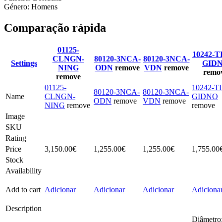
Género: Homens
Comparação rápida
01125-
10242-T
CLNGN-
80120-3NCA-
80120-3NCA-
Settings
GID
NING
ODN
remove
VDN
remove
remo
remove
01125-
10242-T
80120-3NCA-
80120-3NCA-
Name
CLNGN-
GIDNO
ODN
remove
VDN
remove
NING
remove
remove
Image
SKU
Rating
Price
3,150.00
€
1,255.00
€
1,255.00
€
1,755.00
Stock
Availability
Add to cart
Adicionar
Adicionar
Adicionar
Adiciona
Description
Diâmetro