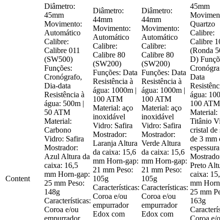
Diâmetro:
45mm
Diâmetro:
Diâmetro:
45mm
Movimen
44mm
44mm
Movimento:
Quartzo
Movimento:
Movimento:
Automático
Calibre:
Automático
Automático
Calibre:
Calibre 1
Calibre:
Calibre:
Calibre 011
(Ronda 5
Calibre 80
Calibre 80
(SW500)
D) Funçõ
(SW200)
(SW200)
Funções:
Cronógra
Funções: Data
Funções: Data
Cronógrafo,
Data
Resistência à
Resistência à
Dia-data
Resistênc
água: 1000m |
água: 1000m |
Resistência à
água: 10
100 ATM
100 ATM
água: 500m |
100 ATM
Material: aço
Material: aço
50 ATM
Material:
inoxidável
inoxidável
Material:
Titânio V
Vidro: Safira
Vidro: Safira
Carbono
cristal de 
Mostrador:
Mostrador:
Vidro: Safira
de 3 mm 
Laranja Altura
Verde Altura
Mostrador:
espessura
da caixa: 15,6
da caixa: 15,6
Azul Altura da
Mostrado
mm Horn-gap:
mm Horn-gap:
caixa: 16,5
Preto Alt
21 mm Peso:
21 mm Peso:
mm Horn-gap:
caixa: 15
Content
105g
105g
25 mm Peso:
mm Horn
Características:
Características:
148g
25 mm Pe
Coroa e/ou
Coroa e/ou
Características:
163g
empurrador
empurrador
Coroa e/ou
Caracterís
Edox com
Edox com
empurrador
Coroa e/