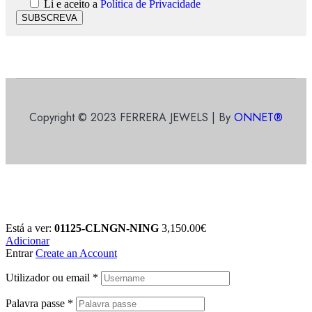
Li e aceito a
Política de Privacidade
SUBSCREVA
Copyright © 2023 FERRERA JEWELS | By
ONNET®
Está a ver:
01125-CLNGN-NING
3,150.00
€
Adicionar
Entrar
Create an Account
Utilizador ou email
*
Palavra passe
*